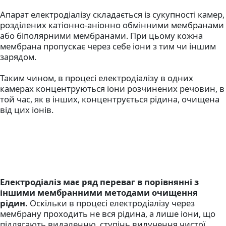
Апарат електродіалізу складається із сукупності камер,
розділених катіонно-аніонно обмінними мембранами
або біполярними мембранами. При цьому кожна
мембрана пропускає через себе іони з тим чи іншим
зарядом.
Таким чином, в процесі електродіалізу в одних
камерах концентруються іони розчинених речовин, в
той час, як в інших, концентрується рідина, очищена
від цих іонів.
Електродіаліз має ряд переваг в порівнянні з
іншими мембранними методами очищення
рідин.
Оскільки в процесі електродіалізу через
мембрану проходить не вся рідина, а лише іони, що
підлягають видаленню, ступінь вилучення чистої