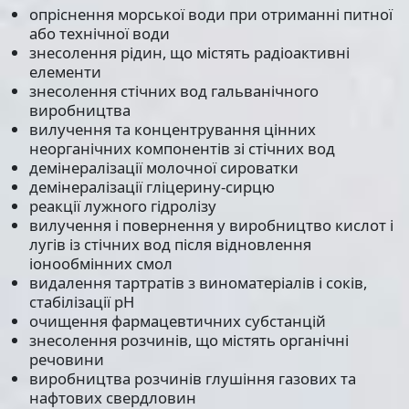
опріснення морської води при отриманні питної
або технічної води
знесолення рідин, що містять радіоактивні
елементи
знесолення стічних вод гальванічного
виробництва
вилучення та концентрування цінних
неорганічних компонентів зі стічних вод
демінералізації молочної сироватки
демінералізації гліцерину-сирцю
реакції лужного гідролізу
вилучення і повернення у виробництво кислот і
лугів із стічних вод після відновлення
іонообмінних смол
видалення тартратів з виноматеріалів і соків,
стабілізації рН
очищення фармацевтичних субстанцій
знесолення розчинів, що містять органічні
речовини
виробництва розчинів глушіння газових та
нафтових свердловин