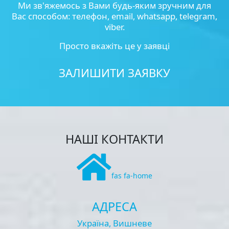
Ми зв'яжемось з Вами будь-яким зручним для
Вас способом: телефон, email, whatsapp, telegram,
viber.
Просто вкажіть це у заявці
ЗАЛИШИТИ ЗАЯВКУ
НАШІ КОНТАКТИ
fas fa-home
АДРЕСА
Україна, Вишневе